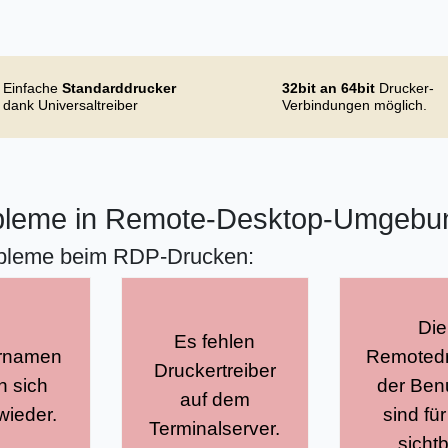
Einfache
Standarddrucker
32bit an 64bit
Drucker-
dank Universaltreiber
Verbindungen möglich.
obleme in Remote-Desktop-Umgebu
robleme beim RDP-Drucken:
Die
Es fehlen
rnamen
Remotedr
bringt
Druckertreiber
t für
regelt gezi
n sich
der Ben
universelle
auf dem
tante
Sichtbark
wieder.
sind für
Druckertreiber
Terminalserver.
rnamen.
Terminald
sicht
mit.