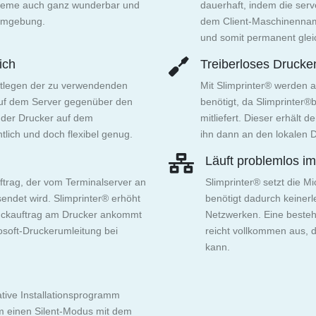
steme auch ganz wunderbar und
dauerhaft, indem die ser
-Umgebung.
dem Client-Maschinenn
und somit permanent gleic
ich
Treiberloses Drucke
estlegen der zu verwendenden
Mit Slimprinter® werden a
 auf dem Server gegenüber den
benötigt, da Slimprinter®
e der Drucker auf dem
mitliefert. Dieser erhält
tlich und doch flexibel genug.
ihn dann an den lokalen D
Läuft problemlos i
ftrag, der vom Terminalserver an
Slimprinter® setzt die M
endet wird. Slimprinter® erhöht
benötigt dadurch keinerl
ruckauftrag am Drucker ankommt
Netzwerken. Eine beste
osoft-Druckerumleitung bei
reicht vollkommen aus, d
kann.
ative Installationsprogramm
em einen Silent-Modus mit dem