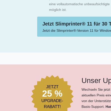
eine vollautomatische unbeaufsichtigte 
möglich ist.
Jetzt Slimprinter® 11 für 30
Jetzt die Slimprinter®-Version 11 für Wind
Unser Up
JETZT
Wechseln Sie jetzt
25 %
aktuellen Preis ei
UPGRADE-
von der Unterstüt
RABATT!
Basis-Support.
Han