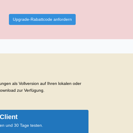
Upgrade-Rabattcode anfordern
gen als Vollversion auf Ihren lokalen oder
Download zur Verfügung.
Client
en und 30 Tage testen.