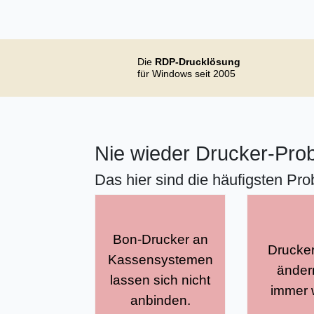
Die
RDP-Drucklösung
für Windows seit 2005
Nie wieder Drucker-Pr
Das hier sind die häufigsten P
Bon-Drucker an
Drucke
bringt Ihre
Kassensystemen
sorg
änder
Bon-Drucker
lassen sich nicht
kons
immer 
auf den
anbinden.
Drucke
Terminalserver.